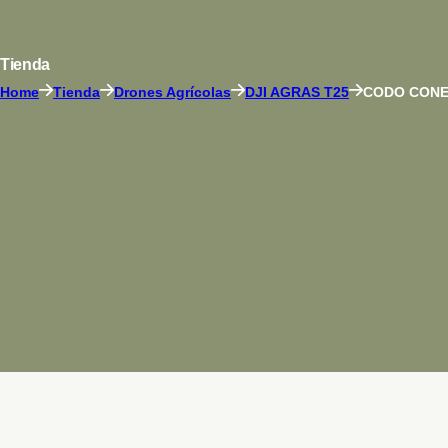
Tienda
Home
Tienda
Drones Agrícolas
DJI AGRAS T25
CODO CONE