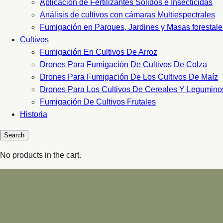
Aplicacion de Fertilizantes Sólidos e Insecticidas
Análisis de cultivos con cámaras Multiespectrales
Fumigación en Parques, Jardines y Masas forestale
Cultivos
Fumigación En Cultivos De Arroz
Drones Para Fumigación De Cultivos De Colza
Drones Para Fumigación De Los Cultivos De Maíz
Drones Para Los Cultivos De Cereales Y Legumino
Fumigación De Cultivos Frutales
Historia
No products in the cart.