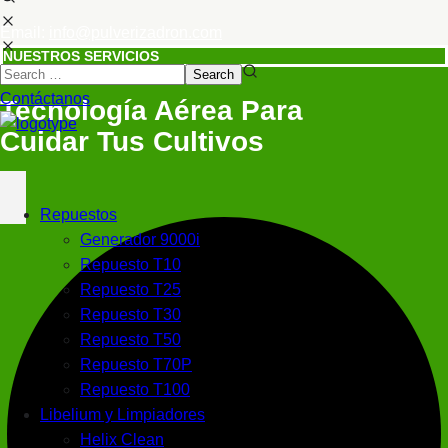
Email:
info@pulverizadron.com
NUESTROS SERVICIOS
Contáctanos
Tecnología Aérea Para
Cuidar Tus Cultivos
Repuestos
Generador 9000i
Repuesto T10
Repuesto T25
Repuesto T30
Repuesto T50
Repuesto T70P
Repuesto T100
Libelium y Limpiadores
Helix Clean