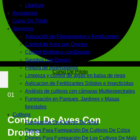
Libelium
Accesorios
Curso De Piloto
Servicios
Aplicación de Fitosanitarios y Fertilizantes
Control de Aves con Drones
Control Biológico con Drones
Siembra con Drones
Pintura de Invernaderos
Curso De Piloto
Limpieza y control de algas en balsa de riego
Aplicacion de Fertilizantes Sólidos e Insecticidas
Análisis de cultivos con cámaras Multiespectrales
01
Fumigación en Parques, Jardines y Masas
forestales
Cultivos
Control De Aves Con
Fumigación En Cultivos De Arroz
Drones
Drones Para Fumigación De Cultivos De Colza
Drones Para Fumigación De Los Cultivos De Maíz