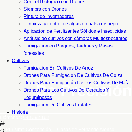
Control Biológico con Drones
Siembra con Drones
Pintura de Invernaderos
Limpieza y control de algas en balsa de riego
Aplicacion de Fertilizantes Sólidos e Insecticidas
Análisis de cultivos con cámaras Multiespectrales
Fumigación en Parques, Jardines y Masas
forestales
Cultivos
Fumigación En Cultivos De Arroz
Drones Para Fumigación De Cultivos De Colza
Drones Para Fumigación De Los Cultivos De Maíz
De Precisión
Drones Para Los Cultivos De Cereales Y
Leguminosas
Fumigación De Cultivos Frutales
Historia
Llámanos:
643 392 162
C/ Purísima Concepción, 1
Casas de Fernando Alonso