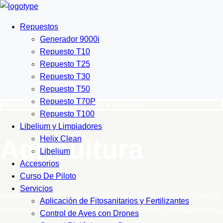
Repuestos
Generador 9000i
Repuesto T10
Repuesto T25
Repuesto T30
Repuesto T50
Repuesto T70P
EFICIENCIA, SOSTENIBILIDAD Y AHORRO
Repuesto T100
Libelium y Limpiadores
Agricultura
Helix Clean
Libelium
Accesorios
Curso De Piloto
Servicios
Ahorra hasta un 25 % de insumos y un 90 % de agua. Trata tus 
Aplicación de Fitosanitarios y Fertilizantes
con precisión sin importar la altura, el terreno o el estado del su
Control de Aves con Drones