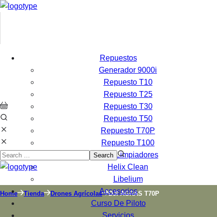
Repuestos
Generador 9000i
Repuesto T10
Repuesto T25
Repuesto T30
Repuesto T50
Repuesto T70P
Repuesto T100
Libelium y Limpiadores
Helix Clean
DJI AGRAS T70P
Libelium
Accesorios
Home
Tienda
Drones Agrícolas
DJI AGRAS T70P
Curso De Piloto
Servicios