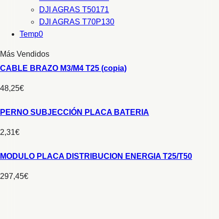
DJI AGRAS T50
171
DJI AGRAS T70P
130
Temp
0
Más Vendidos
CABLE BRAZO M3/M4 T25 (copia)
48,25
€
PERNO SUBJECCIÓN PLACA BATERIA
2,31
€
MODULO PLACA DISTRIBUCION ENERGIA T25/T50
297,45
€