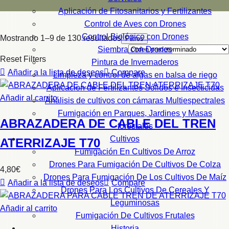
Aplicación de Fitosanitarios y Fertilizantes
Control de Aves con Drones
Control Biológico con Drones
Mostrando 1–9 de 130 resultados
Filtros
Siembra con Drones
Reset Filters
Pintura de Invernaderos
Añadir a la lista de deseos
Compare
Limpieza y control de algas en balsa de riego
Aplicacion de Fertilizantes Sólidos e Insecticidas
Añadir al carrito
Análisis de cultivos con cámaras Multiespectrales
Fumigación en Parques, Jardines y Masas
ABRAZADERA DE CABLE DEL TREN
forestales
Cultivos
ATERRIZAJE T70
Fumigación En Cultivos De Arroz
Drones Para Fumigación De Cultivos De Colza
4,80
€
Drones Para Fumigación De Los Cultivos De Maíz
Añadir a la lista de deseos
Compare
Drones Para Los Cultivos De Cereales Y
Leguminosas
Añadir al carrito
Fumigación De Cultivos Frutales
Historia