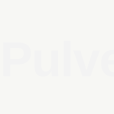
P
u
l
v