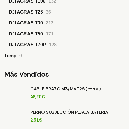
DJI AGRAS T100
132
DJI AGRAS T25
36
DJI AGRAS T30
212
DJI AGRAS T50
171
DJI AGRAS T70P
128
Temp
0
Más Vendidos
CABLE BRAZO M3/M4 T25 (copia)
48,25
€
PERNO SUBJECCIÓN PLACA BATERIA
2,31
€