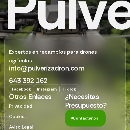
P
u
l
v
Expertos en recambios para drones
agrícolas.
info@pulverizadron.com
643 392 162
Facebook
Instagram
TikTok
Otros Enlaces
¿Necesitas
Presupuesto?
Privacidad
Cookies
Contáctanos
Aviso Legal