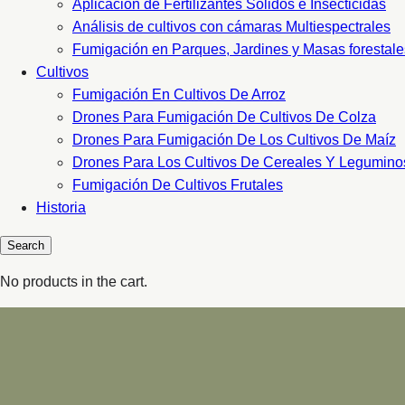
Aplicacion de Fertilizantes Sólidos e Insecticidas
Análisis de cultivos con cámaras Multiespectrales
Fumigación en Parques, Jardines y Masas forestale
Cultivos
Fumigación En Cultivos De Arroz
Drones Para Fumigación De Cultivos De Colza
Drones Para Fumigación De Los Cultivos De Maíz
Drones Para Los Cultivos De Cereales Y Legumino
Fumigación De Cultivos Frutales
Historia
No products in the cart.