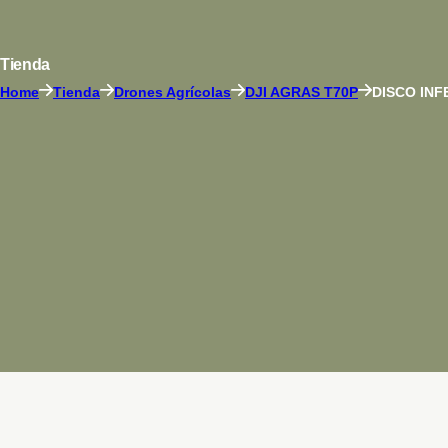
Tienda
Home
Tienda
Drones Agrícolas
DJI AGRAS T70P
DISCO INF