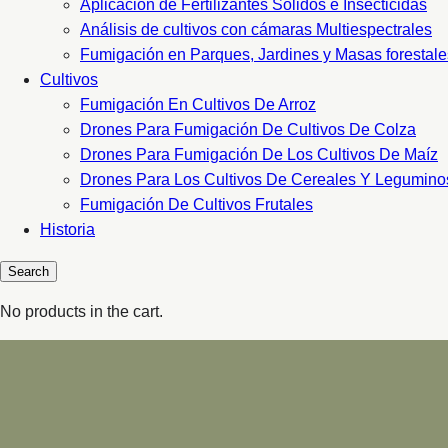
Aplicacion de Fertilizantes Sólidos e Insecticidas
Análisis de cultivos con cámaras Multiespectrales
Fumigación en Parques, Jardines y Masas forestale
Cultivos
Fumigación En Cultivos De Arroz
Drones Para Fumigación De Cultivos De Colza
Drones Para Fumigación De Los Cultivos De Maíz
Drones Para Los Cultivos De Cereales Y Legumino
Fumigación De Cultivos Frutales
Historia
No products in the cart.