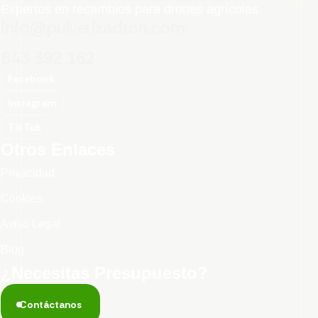
Expertos en recambios para drones agrícolas.
info@pulverizadron.com
643 392 162
Facebook
Instagram
TikTok
Otros Enlaces
Privacidad
Cookies
Aviso Legal
Blog
¿Necesitas Presupuesto?
Contáctanos