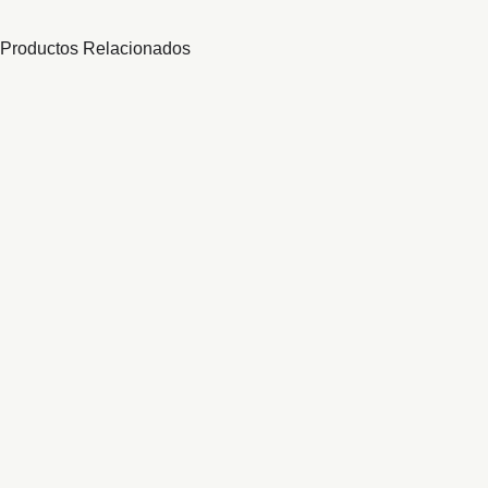
Productos Relacionados
Añadir a la lista de deseos
Compare
Añadir al carrito
SOPORTE MOTOR T25
22,86
€