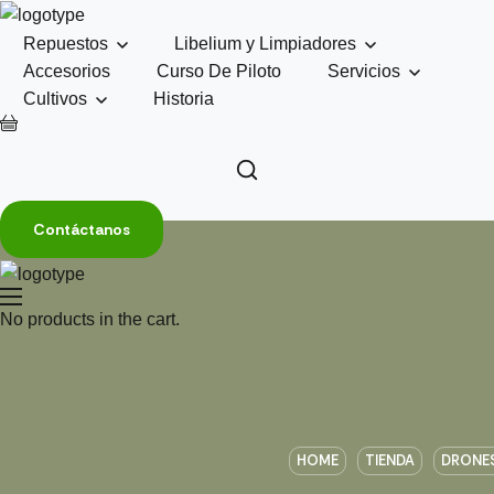
Repuestos
Libelium y Limpiadores
Accesorios
Curso De Piloto
Servicios
Cultivos
Historia
Contáctanos
No products in the cart.
HOME
TIENDA
DRONE