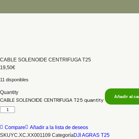
CABLE SOLENOIDE CENTRIFUGA T25
19,50
€
11 disponibles
Quantity
Añadir al ca
CABLE SOLENOIDE CENTRIFUGA T25 quantity
Compare
Añadir a la lista de deseos
SKU
YC.XC.XX001109
Categoría
DJI AGRAS T25