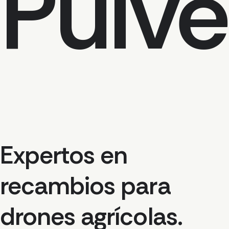
P
u
l
v
e
Expertos en
recambios para
drones agrícolas.