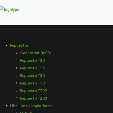
Repuestos
Generador 9000i
Repuesto T10
Repuesto T25
Repuesto T30
Repuesto T50
Repuesto T70P
Tienda
Repuesto T100
Home
Tienda
Drones Agrícolas
DJI AGRAS T25
CABLE
Libelium y Limpiadores
PLACA DISTRIBUCION/MODUL PULVERIZAC T25