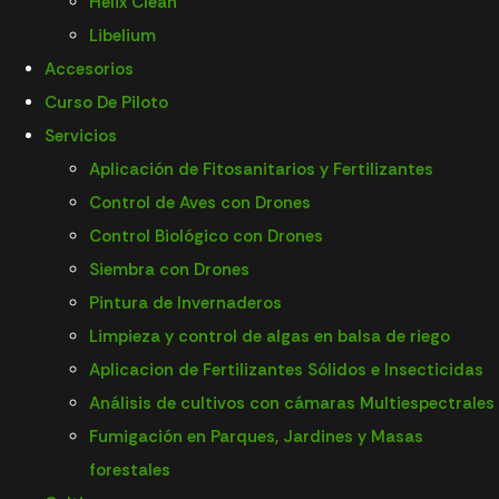
Helix Clean
Libelium
Accesorios
Curso De Piloto
Servicios
Aplicación de Fitosanitarios y Fertilizantes
CABLE PLACA
Control de Aves con Drones
Control Biológico con Drones
DISTRIBUCION/
Siembra con Drones
Pintura de Invernaderos
PULVERIZAC T25
Limpieza y control de algas en balsa de riego
Aplicacion de Fertilizantes Sólidos e Insecticidas
Análisis de cultivos con cámaras Multiespectrales
Fumigación en Parques, Jardines y Masas
36,48
€
forestales
1 disponibles