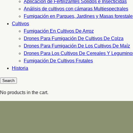
Aplicacion de Fertilizantes Sólidos e Insecticidas
Análisis de cultivos con cámaras Multiespectrales
Fumigación en Parques, Jardines y Masas forestale
Cultivos
Fumigación En Cultivos De Arroz
Drones Para Fumigación De Cultivos De Colza
Drones Para Fumigación De Los Cultivos De Maíz
Drones Para Los Cultivos De Cereales Y Legumino
Fumigación De Cultivos Frutales
Historia
No products in the cart.