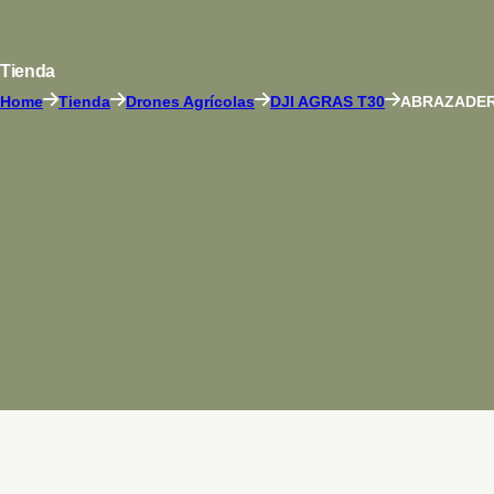
Tienda
Home
Tienda
Drones Agrícolas
DJI AGRAS T30
ABRAZADERA