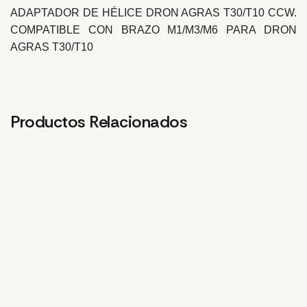
ADAPTADOR DE HÉLICE DRON AGRAS T30/T10 CCW.
COMPATIBLE CON BRAZO M1/M3/M6 PARA DRON
AGRAS T30/T10
Productos Relacionados
CUBIERTA SUPERIOR DE
CHASIS DE BRAZO M1
PL
LA CARCASA
CA
62,36
€
DELANTERA. T30
T3
31,40
€
15,