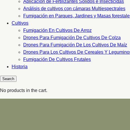
Aplicacion de Fertilizantes Sólidos e Insecticidas
Análisis de cultivos con cámaras Multiespectrales
Fumigación en Parques, Jardines y Masas forestale
Cultivos
Fumigación En Cultivos De Arroz
Drones Para Fumigación De Cultivos De Colza
Drones Para Fumigación De Los Cultivos De Maíz
Drones Para Los Cultivos De Cereales Y Legumino
Fumigación De Cultivos Frutales
Historia
No products in the cart.