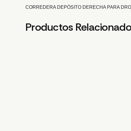
CORREDERA DEPÓSITO DERECHA PARA DRO
Productos Relacionad
Añadir a la lista de deseos
Compare
Añadir al carrito
SOPORTE DE BOM
10,31
€
Añadir a la lista de deseos
Compare
Añadir al carrito
CHASIS DE BRA
62,36
€