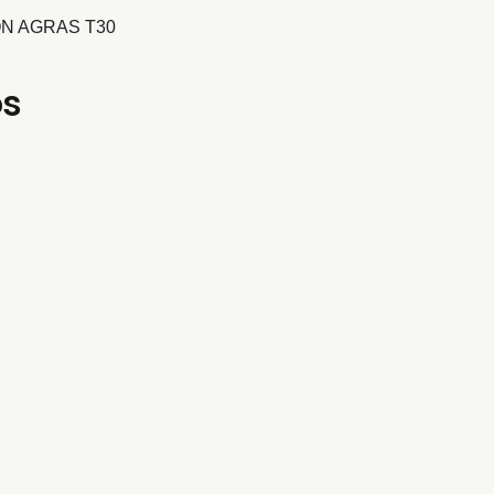
N AGRAS T30
os
BA 1 BOMBA 2. T30
ZO M1