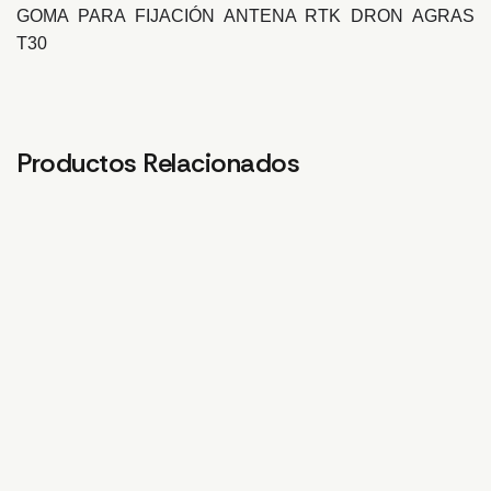
GOMA PARA FIJACIÓN ANTENA RTK DRON AGRAS
T30
Productos Relacionados
PIEZA DE FIJACION
SOPORTE DE SELLADO
SO
MANGUERA DERECHA
CUBIERTA SUPERIOR
BO
FRONTAL IZQ
4,21
€
10,
4,09
€