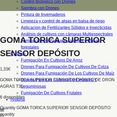
Control Biológico con Drones
Siembra con Drones
Pintura de Invernaderos
Limpieza y control de algas en balsa de riego
Aplicacion de Fertilizantes Sólidos e Insecticidas
Análisis de cultivos con cámaras Multiespectrales
GOMA TORICA SUPERIOR
Fumigación en Parques, Jardines y Masas
forestales
SENSOR DEPÓSITO
Cultivos
Fumigación En Cultivos De Arroz
Drones Para Fumigación De Cultivos De Colza
1,33
€
Drones Para Fumigación De Los Cultivos De Maíz
GOMA TORICA SUPERIOR SENSOR DEPÓSITO DE DRON
Drones Para Los Cultivos De Cereales Y
AGRAS T30
Leguminosas
Fumigación De Cultivos Frutales
6 disponibles
Historia
Quantity
GOMA TORICA SUPERIOR SENSOR DEPÓSITO
quantity