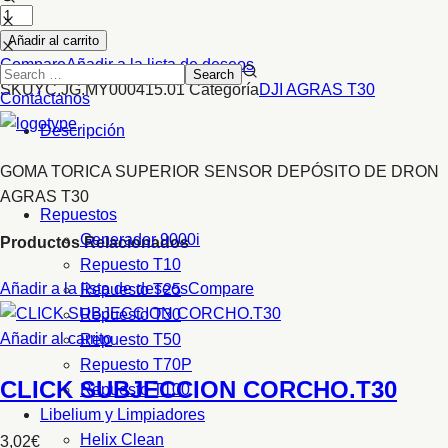
Añadir al carrito
Compare
Añadir a la lista de deseos
SKU
YC.JG.MY000415.01
Categoría
DJI AGRAS T30
Contáctanos
Descripción
GOMA TORICA SUPERIOR SENSOR DEPÓSITO DE DRON
AGRAS T30
Repuestos
Generador 9000i
Productos Relacionados
Repuesto T10
Añadir a la lista de deseos
Compare
Repuesto T25
Repuesto T30
Añadir al carrito
Repuesto T50
Repuesto T70P
CLICK SUBJECCION CORCHO.T30
Repuesto T100
Libelium y Limpiadores
Helix Clean
3,02
€