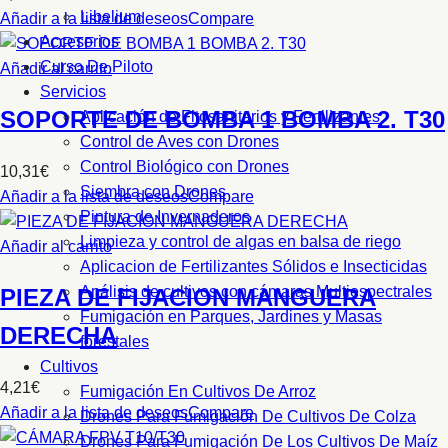
Libelium
Añadir a la lista de deseos
Compare
Accesorios
Curso De Piloto
Añadir al carrito
Servicios
SOPORTE DE BOMBA 1 BOMBA 2. T30
Aplicación de Fitosanitarios y Fertilizantes
Control de Aves con Drones
Control Biológico con Drones
10,31
€
Siembra con Drones
Añadir a la lista de deseos
Compare
Pintura de Invernaderos
Limpieza y control de algas en balsa de riego
Añadir al carrito
Aplicacion de Fertilizantes Sólidos e Insecticidas
Análisis de cultivos con cámaras Multiespectrales
PIEZA DE FIJACION MANGUERA
Fumigación en Parques, Jardines y Masas
DERECHA
forestales
Cultivos
4,21
€
Fumigación En Cultivos De Arroz
Añadir a la lista de deseos
Compare
Drones Para Fumigación De Cultivos De Colza
Drones Para Fumigación De Los Cultivos De Maíz