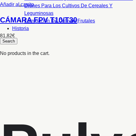
Añadir al carrito
Drones Para Los Cultivos De Cereales Y
Leguminosas
CÁMARA FPV T10/T30
Fumigación De Cultivos Frutales
Historia
81,82
€
No products in the cart.