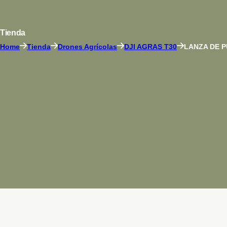
Tienda
Home
Tienda
Drones Agrícolas
DJI AGRAS T30
LANZA DE P