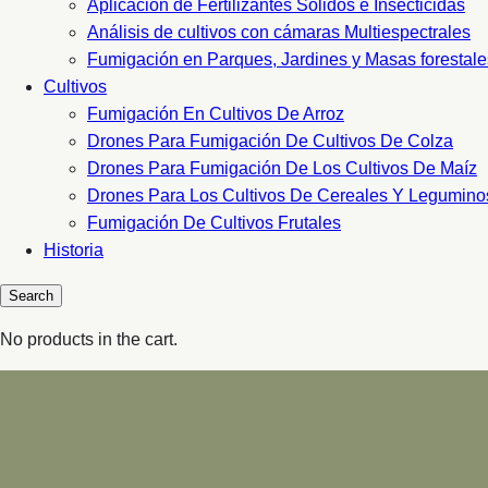
Aplicacion de Fertilizantes Sólidos e Insecticidas
Análisis de cultivos con cámaras Multiespectrales
Fumigación en Parques, Jardines y Masas forestale
Cultivos
Fumigación En Cultivos De Arroz
Drones Para Fumigación De Cultivos De Colza
Drones Para Fumigación De Los Cultivos De Maíz
Drones Para Los Cultivos De Cereales Y Legumino
Fumigación De Cultivos Frutales
Historia
No products in the cart.