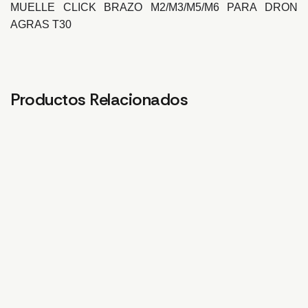
MUELLE CLICK BRAZO M2/M3/M5/M6 PARA DRON
AGRAS T30
Productos Relacionados
CAUDALIMETRO.T30
SOPORTE DE BOMBA 1
SO
BOMBA 2. T30
CU
206,61
€
FR
10,31
€
4,0