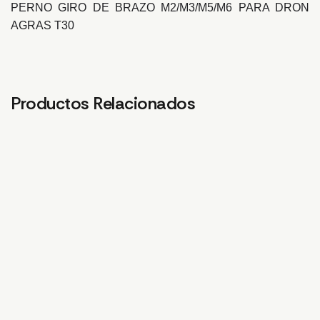
PERNO GIRO DE BRAZO M2/M3/M5/M6 PARA DRON
AGRAS T30
Productos Relacionados
SOPORTE DE SELLADO
CÁMARA FPV T10/T30
CL
CUBIERTA SUPERIOR
CO
81,82
€
FRONTAL DEREC
3,0
4,09
€