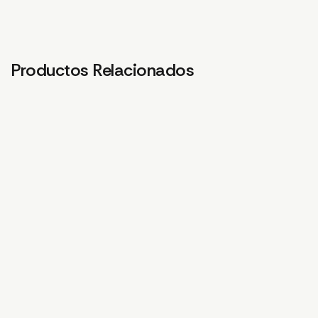
Productos Relacionados
CONECTOR BRAZO
M1/M4 (DELANTERO Y
TRASERO)
84,30
€
PROTECTOR CABLE
CHASIS T30
1,56
€