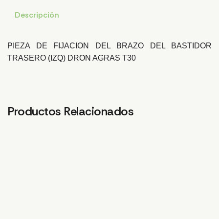
Descripción
PIEZA DE FIJACION DEL BRAZO DEL BASTIDOR
TRASERO (IZQ) DRON AGRAS T30
Productos Relacionados
TUERCA MANGUERA
CUBIERTA SUPERIOR DE
PL
10MM
LA CARCASA
CA
DELANTERA. T30
T3
2,07
€
31,40
€
15,