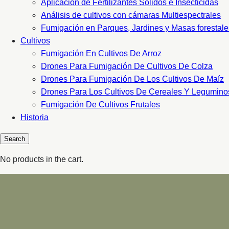
Aplicacion de Fertilizantes Sólidos e Insecticidas
Análisis de cultivos con cámaras Multiespectrales
Fumigación en Parques, Jardines y Masas forestale
Cultivos
Fumigación En Cultivos De Arroz
Drones Para Fumigación De Cultivos De Colza
Drones Para Fumigación De Los Cultivos De Maíz
Drones Para Los Cultivos De Cereales Y Legumino
Fumigación De Cultivos Frutales
Historia
No products in the cart.