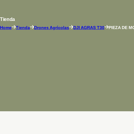
Tienda
Home
Tienda
Drones Agrícolas
DJI AGRAS T30
PIEZA DE M