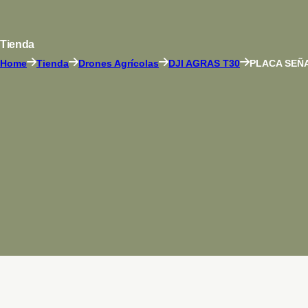
Tienda
Home
Tienda
Drones Agrícolas
DJI AGRAS T30
PLACA SEÑ