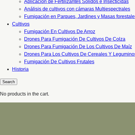
Aplicacion de Fertilizantes Sólidos e Insecticidas
Análisis de cultivos con cámaras Multiespectrales
Fumigación en Parques, Jardines y Masas forestale
Cultivos
Fumigación En Cultivos De Arroz
Drones Para Fumigación De Cultivos De Colza
Drones Para Fumigación De Los Cultivos De Maíz
Drones Para Los Cultivos De Cereales Y Legumino
Fumigación De Cultivos Frutales
Historia
No products in the cart.