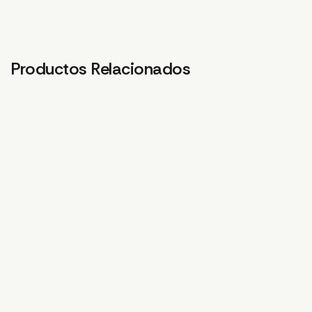
Productos Relacionados
PROTECTOR CABLE
CHASIS T30
1,56
€
PIEZA DE FIJACION
MANGUERA IZQUIERDA
4,21
€
PIEZA DE FIJACION