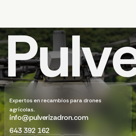
P
u
l
v
Expertos en recambios para drones
agrícolas.
info@pulverizadron.com
643 392 162