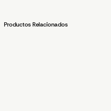
Productos Relacionados
CONECTOR BRAZO
M1/M4 (DELANTERO Y
TRASERO)
84,30
€
BASE SUBJECCIÓN
ANTENA.T30
4,13
€