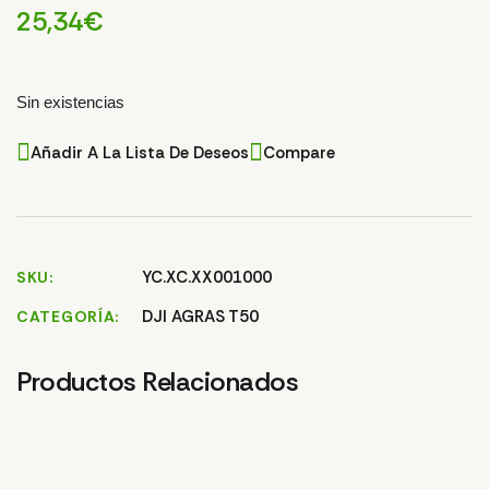
25,34
€
Sin existencias
Añadir A La Lista De Deseos
Compare
YC.XC.XX001000
SKU
DJI AGRAS T50
CATEGORÍA
Productos Relacionados
CAUDALIMETRO
CABLE ANTENA SDR
CAB