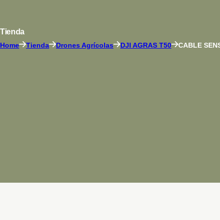
Tienda
Home
Tienda
Drones Agrícolas
DJI AGRAS T50
CABLE SENS