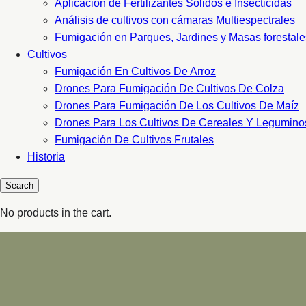
Aplicacion de Fertilizantes Sólidos e Insecticidas
Análisis de cultivos con cámaras Multiespectrales
Fumigación en Parques, Jardines y Masas forestale
Cultivos
Fumigación En Cultivos De Arroz
Drones Para Fumigación De Cultivos De Colza
Drones Para Fumigación De Los Cultivos De Maíz
Drones Para Los Cultivos De Cereales Y Legumino
Fumigación De Cultivos Frutales
Historia
No products in the cart.