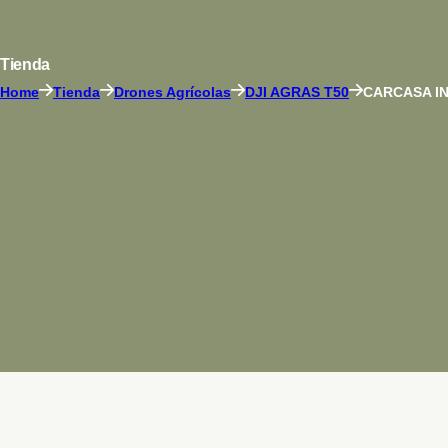
Tienda
Home
Tienda
Drones Agrícolas
DJI AGRAS T50
CARCASA IN