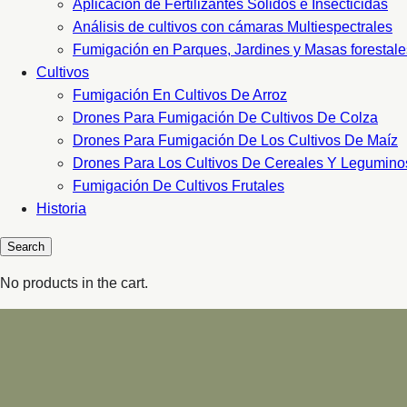
Aplicacion de Fertilizantes Sólidos e Insecticidas
Análisis de cultivos con cámaras Multiespectrales
Fumigación en Parques, Jardines y Masas forestale
Cultivos
Fumigación En Cultivos De Arroz
Drones Para Fumigación De Cultivos De Colza
Drones Para Fumigación De Los Cultivos De Maíz
Drones Para Los Cultivos De Cereales Y Legumino
Fumigación De Cultivos Frutales
Historia
No products in the cart.