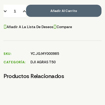
Añadir Al Carrito
Añadir A La Lista De Deseos
Compare
YC.JG.MY000985
SKU
DJI AGRAS T50
CATEGORÍA
Productos Relacionados
CARCASA FRONTAL
ENGANCHE/ HEBILLA
CA
LUZ T25/T50
CARCASA FRONTAL
AUX