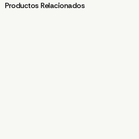
Productos Relacionados
CABLE SEÑAL LUZ
DELANTERA T25/T50
23,02
€
CABLE CLIP RF T25/T50
1,90
€
CABLE SEÑAL LUZ
AUXILIAR T25/T50
21,62
€