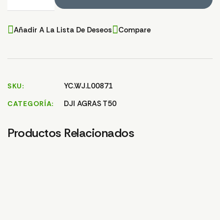
Añadir A La Lista De Deseos
Compare
YC.WJ.L00871
SKU
DJI AGRAS T50
CATEGORÍA
Productos Relacionados
CARCASA FRONTAL
LUZ T25/T50
19,04
€