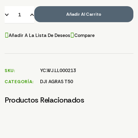
Añadir Al Carrito
Añadir A La Lista De Deseos
Compare
YC.WJ.LL000213
SKU
DJI AGRAS T50
CATEGORÍA
Productos Relacionados
MÓDULO DE LUZ
TUERCA DE MANGUERA
CAB
AUXILIAR T25/T50
T25/T50
1,9