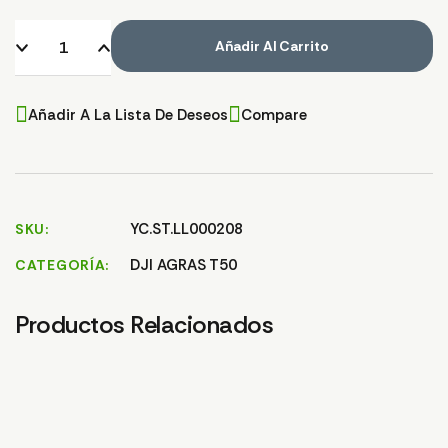
Añadir Al Carrito
Añadir A La Lista De Deseos
Compare
YC.ST.LL000208
SKU
DJI AGRAS T50
CATEGORÍA
Productos Relacionados
JUNTA SELLADO LUZ
JUNTA SELLADO TAPA
TU
DELANTERA T25/T50
OBJETIVO T25/T50
T2