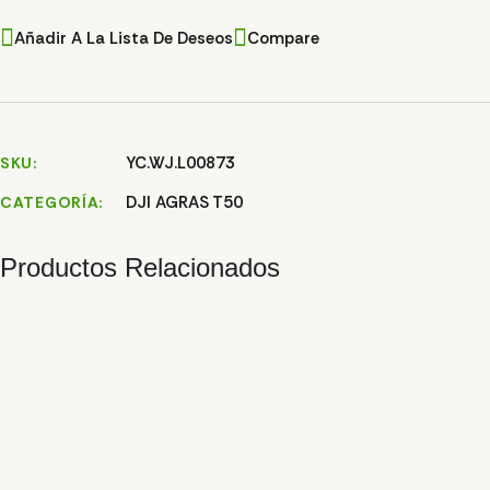
Añadir A La Lista De Deseos
Compare
YC.WJ.L00873
SKU
DJI AGRAS T50
CATEGORÍA
Productos Relacionados
JUNTA SELLADO LUZ DELANTERA T25/T50
2,76
€