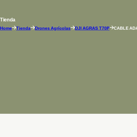
Tienda
Home
Tienda
Drones Agrícolas
DJI AGRAS T70P
CABLE AD