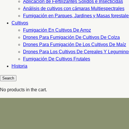
Aplicacion de Fertilizantes Sólidos e Insecticidas
Análisis de cultivos con cámaras Multiespectrales
Fumigación en Parques, Jardines y Masas forestale
Cultivos
Fumigación En Cultivos De Arroz
Drones Para Fumigación De Cultivos De Colza
Drones Para Fumigación De Los Cultivos De Maíz
Drones Para Los Cultivos De Cereales Y Legumino
Fumigación De Cultivos Frutales
Historia
No products in the cart.