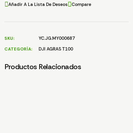
Añadir A La Lista De Deseos
Compare
YC.JG.MY000687
SKU
DJI AGRAS T100
CATEGORÍA
Productos Relacionados
MUELLE VALVULA
UNIDIRECCIONAL T100
1,04
€
GOMA/JUNTA CODO