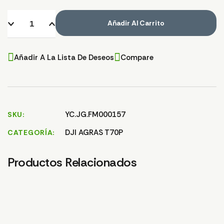
Añadir Al Carrito
Añadir A La Lista De Deseos
Compare
YC.JG.FM000157
SKU
DJI AGRAS T70P
CATEGORÍA
Productos Relacionados
VISOR BINOCULAR OJO
PERNO PARA SOPORTE
TU
DE PEZ T70
MEDIDOR M40 T70
T7