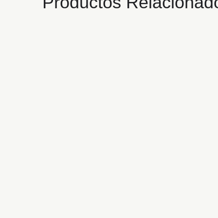
Productos Relacionad
SOPORTE PARA
ADAPTADOR DIFUSOR
T70
12,40
€
PERNO PARA SOPORTE
MEDIDOR M40 T70
1,75
€
TUERCA ADAPTADOR