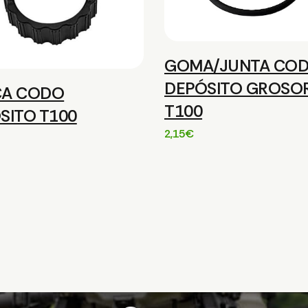
GOMA/JUNTA CO
DEPÓSITO GROSO
CA CODO
T100
SITO T100
2,15
€