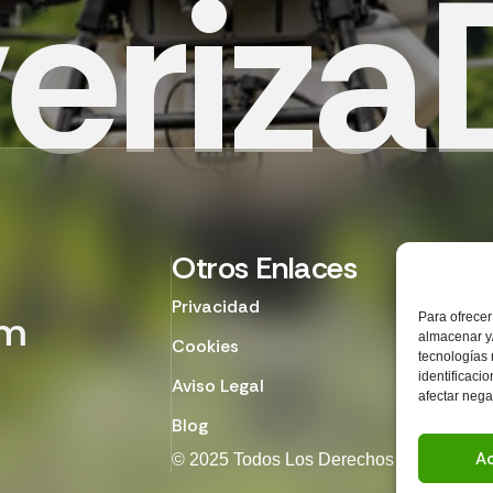
v
e
r
i
z
a
Otros Enlaces
¿Ne
Privacidad
om
Para ofrecer
Co
almacenar y/
Cookies
tecnologías
identificaci
Aviso Legal
afectar nega
Blog
A
© 2025 Todos Los Derechos Reservados.