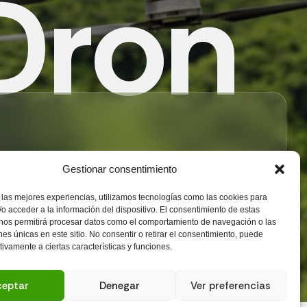
D
r
o
n
cesitas Presupuesto?
Gestionar consentimiento
 las mejores experiencias, utilizamos tecnologías como las cookies para
ntáctanos
o acceder a la información del dispositivo. El consentimiento de estas
 nos permitirá procesar datos como el comportamiento de navegación o las
ones únicas en este sitio. No consentir o retirar el consentimiento, puede
tivamente a ciertas características y funciones.
ceptar
Denegar
Ver preferencias
 Diseño Web: GranVia Solutions