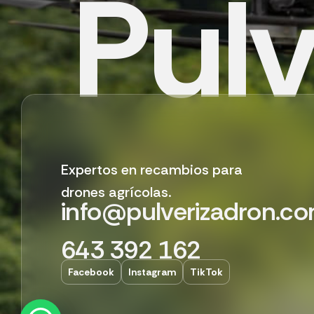
P
u
l
Expertos en recambios para
drones agrícolas.
info@pulverizadron.c
643 392 162
Facebook
Instagram
TikTok