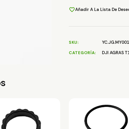
Añadir A La Lista De Dese
YC.JG.MY00
SKU
DJI AGRAS T
CATEGORÍA
os