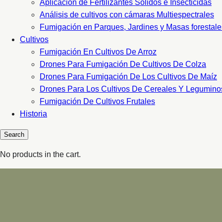
Aplicacion de Fertilizantes Sólidos e Insecticidas
Análisis de cultivos con cámaras Multiespectrales
Fumigación en Parques, Jardines y Masas forestale
Cultivos
Fumigación En Cultivos De Arroz
Drones Para Fumigación De Cultivos De Colza
Drones Para Fumigación De Los Cultivos De Maíz
Drones Para Los Cultivos De Cereales Y Legumino
Fumigación De Cultivos Frutales
Historia
No products in the cart.