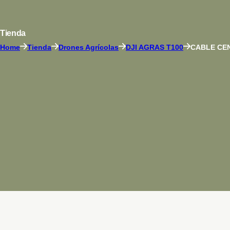
Tienda
Home
Tienda
Drones Agrícolas
DJI AGRAS T100
CABLE CE