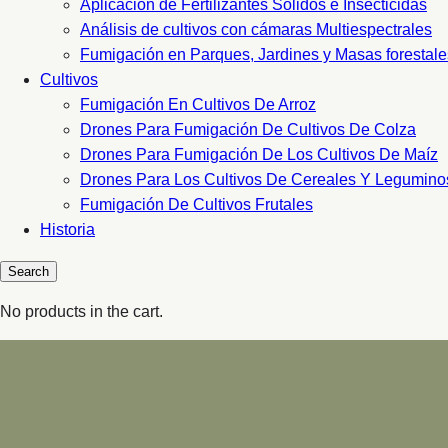
Aplicacion de Fertilizantes Sólidos e Insecticidas
Análisis de cultivos con cámaras Multiespectrales
Fumigación en Parques, Jardines y Masas forestale
Cultivos
Fumigación En Cultivos De Arroz
Drones Para Fumigación De Cultivos De Colza
Drones Para Fumigación De Los Cultivos De Maíz
Drones Para Los Cultivos De Cereales Y Legumino
Fumigación De Cultivos Frutales
Historia
No products in the cart.