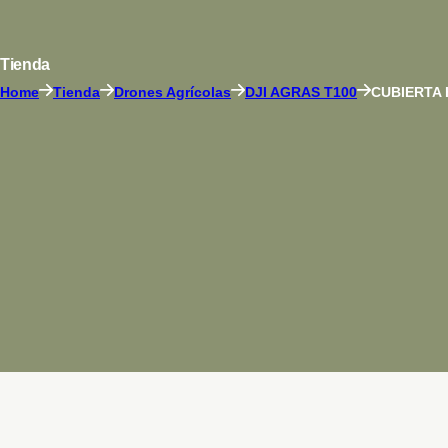
Tienda
Home
Tienda
Drones Agrícolas
DJI AGRAS T100
CUBIERTA 