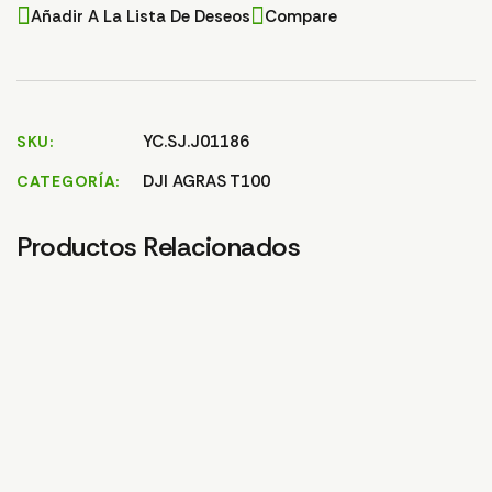
Añadir A La Lista De Deseos
Compare
YC.SJ.J01186
SKU
DJI AGRAS T100
CATEGORÍA
Productos Relacionados
MANGUERA DE SALIDA
MANGUERA INDICADOR
TA
CAUDALIMETRO T100
NIVEL DE LIQUIDOS
14,
T100
6,35
€
12,02
€