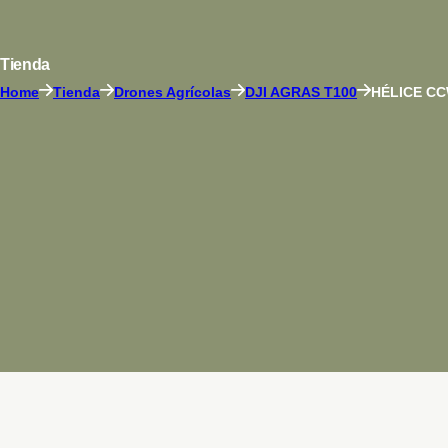
Tienda
Home
Tienda
Drones Agrícolas
DJI AGRAS T100
HÉLICE CCW