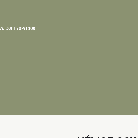
. DJI T70P/T100