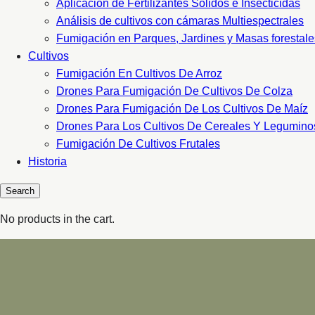
Aplicacion de Fertilizantes Sólidos e Insecticidas
Análisis de cultivos con cámaras Multiespectrales
Fumigación en Parques, Jardines y Masas forestale
Cultivos
Fumigación En Cultivos De Arroz
Drones Para Fumigación De Cultivos De Colza
Drones Para Fumigación De Los Cultivos De Maíz
Drones Para Los Cultivos De Cereales Y Legumino
Fumigación De Cultivos Frutales
Historia
No products in the cart.