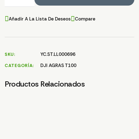
Añadir A La Lista De Deseos
Compare
YC.ST.LL000696
SKU
DJI AGRAS T100
CATEGORÍA
Productos Relacionados
CIERRE BOMBA T100
9,78
€