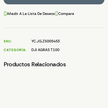
Añadir A La Lista De Deseos
Compare
YC.JG.ZS005453
SKU
DJI AGRAS T100
CATEGORÍA
Productos Relacionados
FILTRO ENTRADA
ESPARCIDOR BOMBA
CO
DEPOSITO T100
T100
14,
16,65
€
9,78
€