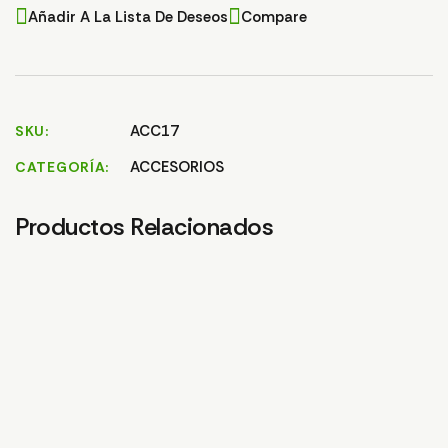
Añadir A La Lista De Deseos
Compare
ACC17
SKU
ACCESORIOS
CATEGORÍA
Productos Relacionados
SALE
CURSO PILOTO
Prueba
APLICADOR DE
10,00
€
FITOSANITARIOS
1.120,00
€
920,00
€