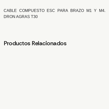
CABLE COMPUESTO ESC PARA BRAZO M1 Y M4.
DRON AGRAS T30
Productos Relacionados
TUERCA MANGUERA
BOMBA AGRAS T30
PR
10MM
CH
424,50
€
2,07
€
1,5