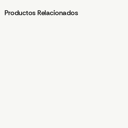
Productos Relacionados
SOPORTE DE SELLADO
CUBIERTA SUPERIOR
FRONTAL DEREC
4,09
€
CLICK SUBJECCION
CORCHO.T30
3,02
€
CUBIERTA INFERIOR DE
LA CARCASA