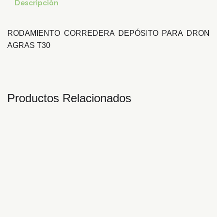
Descripción
RODAMIENTO CORREDERA DEPÓSITO PARA DRON
AGRAS T30
Productos Relacionados
PROTECTOR CABLE
CUBIERTA INFERIOR DE
CU
CHASIS T30
LA CARCASA
LA
DELANTERA. T30
DE
1,56
€
16,97
€
31,